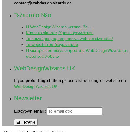
contact@webdesignwizards.gr
Τελευταία Νέα
H WebDesignWizards μετακομίζει …
Κάντε το site σας Χριστουγεννιάτικο!
Το καινούριο μας responsive website είναι εδώ!
Το website του διαγωνισμού
Η νικήτρια του διαγωνισμού της WebDesignWizards με
δώρο ένα website
WebDesignWizards UK
If you prefer English then please visit our english website on
WebDesignWizards UK
Newsletter
Εισαγωγή email :