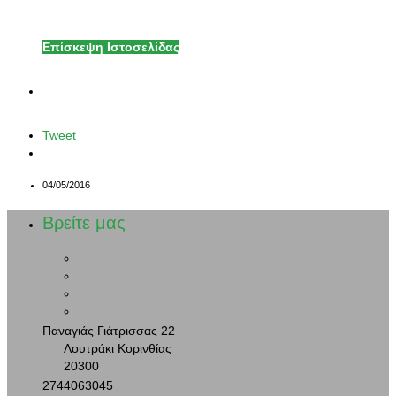
Επίσκεψη Ιστοσελίδας
Tweet
04/05/2016
Βρείτε μας
Παναγιάς Γιάτρισσας 22
Λουτράκι Κορινθίας
20300
2744063045