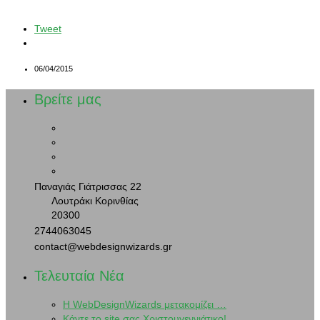
Tweet
06/04/2015
Βρείτε μας
Παναγιάς Γιάτρισσας 22
Λουτράκι Κορινθίας
20300
2744063045
contact@webdesignwizards.gr
Τελευταία Νέα
H WebDesignWizards μετακομίζει …
Κάντε το site σας Χριστουγεννιάτικο!