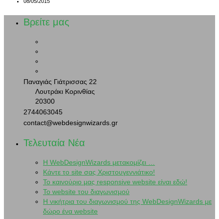
08/05/2015
Βρείτε μας
Παναγιάς Γιάτρισσας 22
Λουτράκι Κορινθίας
20300
2744063045
contact@webdesignwizards.gr
Τελευταία Νέα
H WebDesignWizards μετακομίζει …
Κάντε το site σας Χριστουγεννιάτικο!
Το καινούριο μας responsive website είναι εδώ!
Το website του διαγωνισμού
Η νικήτρια του διαγωνισμού της WebDesignWizards με
δώρο ένα website